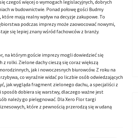
ię czegoś więcej o wymogach legislacyjnych, dobrych
niach w budownictwie. Ponad połowę gości Budmy
e, które mają realny wpływ na decyzje zakupowe. To
siębiorstwa podczas imprezy może zaowocować nowymi,
taje się lepiej znany wśród fachowców z branży.
r, na którym goście imprezy mogli dowiedzieć się
z rolki. Zielone dachy cieszą się coraz większą
orodzinnych, jak i nowoczesnych biurowców. Z roku na
zybywa, co wyraźnie widać po liczbie osób odwiedzających
ć, jak wygląda fragment zielonego dachu, a specjaliści z
ki sposób dobiera się warstwy, dlaczego ważne jest
sób należy go pielęgnować. Dla Xero Flor targi
nesowych, które z pewnością przerodzą się w udaną