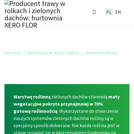
PL
EN
WARSTWA ROŚLINNA
Xero Flor
Ekstensywne dachy zielone
Warstwa roślinna
Warstwę roślinną
zielonych dachów stanowią
maty
wegetacyjne pokryte przynajmniej w 70%
gotową roślinnością
. Wykorzystane do stworzenia
naszych systemów zielonych dachów rośliny są w
specjalny sposób dobierane. Nie każda roślina jest w
stanie rozwijać się w ekstremalnym środowisku na