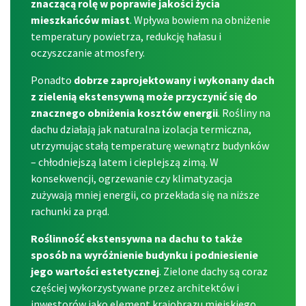
znaczącą rolę w poprawie jakości życia
mieszkańców miast
. Wpływa bowiem na obniżenie
temperatury powietrza, redukcję hałasu i
oczyszczanie atmosfery.
Ponadto
dobrze zaprojektowany i wykonany dach
z zielenią ekstensywną może przyczynić się do
znacznego obniżenia kosztów energii
. Rośliny na
dachu działają jak naturalna izolacja termiczna,
utrzymując stałą temperaturę wewnątrz budynków
– chłodniejszą latem i cieplejszą zimą. W
konsekwencji, ogrzewanie czy klimatyzacja
zużywają mniej energii, co przekłada się na niższe
rachunki za prąd.
Roślinność ekstensywna na dachu to także
sposób na wyróżnienie budynku i podniesienie
jego wartości estetycznej
. Zielone dachy są coraz
częściej wykorzystywane przez architektów i
inwestorów jako element krajobrazu miejskiego,