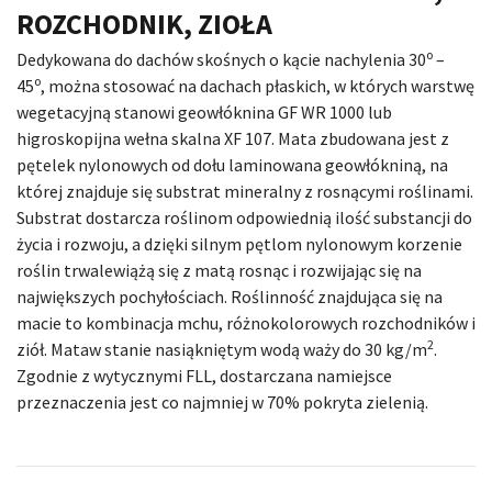
ROZCHODNIK, ZIOŁA
o
Dedykowana do dachów skośnych o kącie nachylenia 30
–
o
45
, można stosować na dachach płaskich, w których warstwę
wegetacyjną stanowi geowłóknina GF WR 1000 lub
higroskopijna wełna skalna XF 107. Mata zbudowana jest z
pętelek nylonowych od dołu laminowana geowłókniną, na
której znajduje się substrat mineralny z rosnącymi roślinami.
Substrat dostarcza roślinom odpowiednią ilość substancji do
życia i rozwoju, a dzięki silnym pętlom nylonowym korzenie
roślin trwalewiążą się z matą rosnąc i rozwijając się na
największych pochyłościach. Roślinność znajdująca się na
macie to kombinacja mchu, różnokolorowych rozchodników i
2
ziół. Mataw stanie nasiąkniętym wodą waży do 30 kg/m
.
Zgodnie z wytycznymi FLL, dostarczana namiejsce
przeznaczenia jest co najmniej w 70% pokryta zielenią.