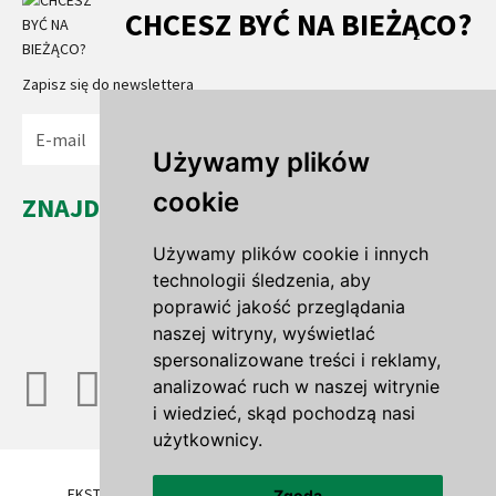
CHCESZ BYĆ NA BIEŻĄCO?
Zapisz się do newslettera
Wyślij
Używamy plików
cookie
ZNAJDŹ NAS...
Leszno Dolne 35a
Używamy plików cookie i innych
67-321 Leszno Górne
technologii śledzenia, aby
woj. lubuskie
poprawić jakość przeglądania
naszej witryny, wyświetlać
spersonalizowane treści i reklamy,
analizować ruch w naszej witrynie
i wiedzieć, skąd pochodzą nasi
użytkownicy.
EKSTENSYWNE DACHY ZIELONE
TRAWNIKI ROLOWANE
Zgoda