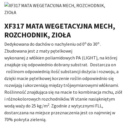
XF317 MATA WEGETACYJNA MECH,
ROZCHODNIK, ZIOŁA
o
o
Dedykowana do dachów o nachyleniu od 0
do 30
.
Zbudowana jest z maty pętelkowej
wykonanej z włókien poliamidowych PA (LIGHT), na której
znajduje się odpowiednio dobrany substrat. Dostarcza on
roślinom odpowiednią ilość substancji dożycia i rozwoju, a
dzięki macie pętelkowej korzenie roślin odpowiednio się
rozwijają i ukorzeniają między trójwymiarowymi włóknami.
Roślinność znajdująca się na macie to kombinacja mchu, ziół
i różnokolorowych rozchodników. W stanie nasiąkniętym
2
wodą waży do 25 kg/m
. Zgodnie z wytycznymi FLL,
dostarczana na miejsce przeznaczenia jest co najmniej w
70% pokryta zielenią.