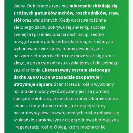
dachu. Dobierane przez nas
mieszanki składają się
z różnych gatunków mchów, rozchodników, traw,
ziół
oraz wielu innych. Kiedy warstwa roślinna
zielonego dachu pokrywa się zielenią, zostaje
zwinięta i przeniesiona na dach na uprzednio
przygotowane podłoże. Dzięki temu, że rośliny są
wyhodowane wcześniej, mamy pewność, że z
naszym zielonym dachem nie może stać się już nic
złego, a poza tym od razu uzyskujemy efekt pełnego
zazielenienia.
Ekstensywny system zielonego
dachu XERO FLOR w zasadzie zaopatruje i
utrzymuje się sam
. Stan stresu u roślin wywołany
np. brakiem wody wyrównywany jest za pomocą
specjalnie dobranych mechanizmów. Obumieranie z
jednej strony starych roślin, a z drugiej strony
naturalny wysiew i rozwój młodych roślin odbywa się
w układzie zamkniętym z ciągłą odnową biologiczną
i regeneracją roślin. Obieg, który można tylko