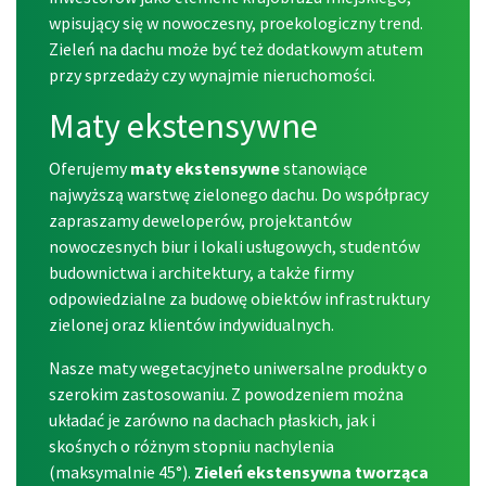
wpisujący się w nowoczesny, proekologiczny trend.
Zieleń na dachu może być też dodatkowym atutem
przy sprzedaży czy wynajmie nieruchomości.
Maty ekstensywne
Oferujemy
maty ekstensywne
stanowiące
najwyższą warstwę zielonego dachu. Do współpracy
zapraszamy deweloperów, projektantów
nowoczesnych biur i lokali usługowych, studentów
budownictwa i architektury, a także firmy
odpowiedzialne za budowę obiektów infrastruktury
zielonej oraz klientów indywidualnych.
Nasze
maty wegetacyjne
to uniwersalne produkty o
szerokim zastosowaniu. Z powodzeniem można
układać je zarówno na dachach płaskich, jak i
skośnych o różnym stopniu nachylenia
(maksymalnie 45°).
Zieleń ekstensywna tworząca