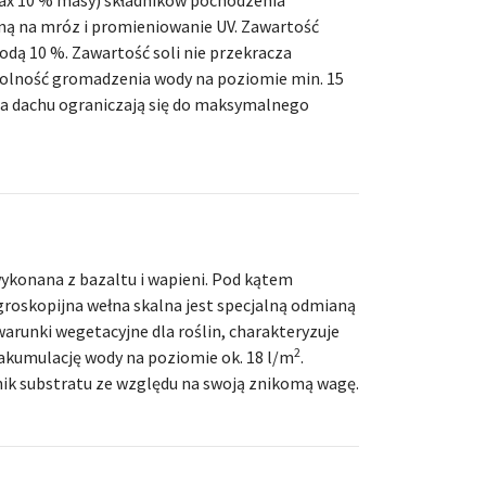
ax 10 % masy) składników pochodzenia
rną na mróz i promieniowanie UV. Zawartość
dą 10 %. Zawartość soli nie przekracza
zdolność gromadzenia wody na poziomie min. 15
na dachu ograniczają się do maksymalnego
ykonana z bazaltu i wapieni. Pod kątem
groskopijna wełna skalna jest specjalną odmianą
arunki wegetacyjne dla roślin, charakteryzuje
2
 akumulację wody na poziomie ok. 18 l/m
.
ik substratu ze względu na swoją znikomą wagę.