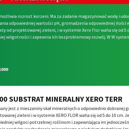
możliwia rozrost korzeni. Ma za zadanie magazynować wodę i udost
ia odpowiedniej wartości pH, gromadzenia odpowiedniej ilości wo
 od projektowanej zieleni, i w systemie Xero Flor waha się od 5 d
ej wilgotności i zapewnia ich bezproblemowy rozwój. W W syste
1000
00 SUBSTRAT MINERALNY XERO TERR
ny jest z mieszaniny skał mineralnych o odpowiednio dobranej gr
towanej zieleni i w systemie XERO FLOR waha się od 5 do 10 cm. Je
edniej wilgoci potrzebnej roślinom i zapewniająca im jednocześ