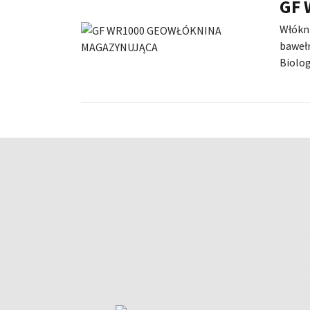
GF 
Włókni
bawełn
Biolog