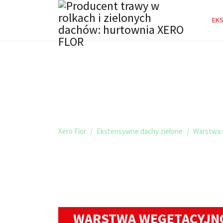
EKS
WARSTWA WEGET
MAGAZYNUJĄCA
Xero Flor
Ekstensywne dachy zielone
Warstwa 
WARSTWA WEGETACYJNO