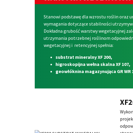
Stanowi podstawę dla wzrostu roślin oraz u
wymagania dotyczące stabilności utrzymywan
Dokładna grubość warstwy wegetacyjnej zależy
utrzymania potrzebnej roślinom odpowiedni
wegetacyjnej i retencyjnej spełnia:
substrat mineralny XF 200,
higroskopijna wełna skalna XF 107,
geowłóknina magazynująca GR WR 
XF2
Wykona
projek
odpowi