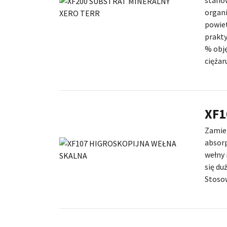
stano
organi
powiet
prakty
% obję
ciężar
XF1
Zamien
absorp
wełny 
się du
Stoso