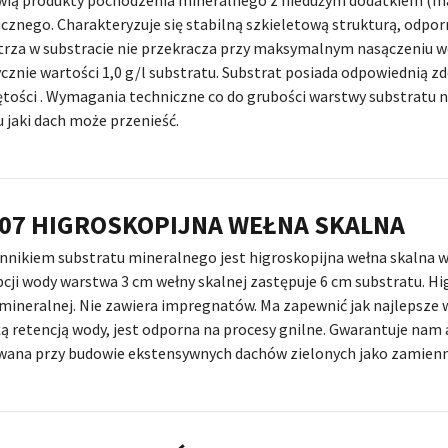
wią produkty pochodzenia mineralnego z niedużym dodatkiem (m
cznego. Charakteryzuje się stabilną szkieletową strukturą, odpo
rza w substracie nie przekracza przy maksymalnym nasączeniu wo
cznie wartości 1,0 g/l substratu. Substrat posiada odpowiednią 
tości . Wymagania techniczne co do grubości warstwy substratu 
u jaki dach może przenieść.
07 HIGROSKOPIJNA WEŁNA SKALNA
nikiem substratu mineralnego jest higroskopijna wełna skalna w
cji wody warstwa 3 cm wełny skalnej zastępuje 6 cm substratu. Hi
mineralnej. Nie zawiera impregnatów. Ma zapewnić jak najlepsze w
żą retencją wody, jest odporna na procesy gnilne. Gwarantuje nam
wana przy budowie ekstensywnych dachów zielonych jako zamienn