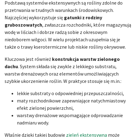
Podstawą systemów ekstensywnych są rośliny zdolne do
przetrwania w trudnych warunkach środowiskowych.
Najczęściej wykorzystuje się
gatunki z rodziny
gruboszowatych
, zwłaszcza rozchodniki, które magazynują
wodę w liściach i dobrze radzą sobie z okresowym
niedoborem wilgoci. W wielu projektach uzupełnia się je
także o trawy kserotermiczne lub niskie rośliny okrywowe.
Kluczowa jest również
konstrukcja warstw zielonego
dachu
. System składa się zwykle z lekkiego substratu,
warstw drenażowych oraz elementów umożliwiających
szybkie ukorzenienie roślin. W praktyce stosuje się m.in.:
lekkie substraty o odpowiedniej przepuszczalności,
maty rozchodnikowe zapewniające natychmiastowy
efekt zielonej powierzchni,
warstwy drenażowe wspomagające odprowadzanie
nadmiaru wody.
Właśnie dzięki takiej budowie
zieleń ekstensywna
może