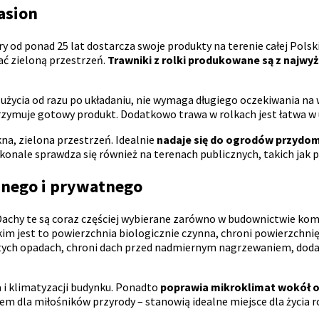
asion
d ponad 25 lat dostarcza swoje produkty na terenie całej Polski 
ać zieloną przestrzeń.
Trawniki z rolki produkowane są z najwyż
 użycia od razu po układaniu, nie wymaga długiego oczekiwania na
rzymuje gotowy produkt. Dodatkowo trawa w rolkach jest łatwa w
na, zielona przestrzeń. Idealnie
nadaje się do ogrodów przydom
onale sprawdza się również na terenach publicznych, takich jak p
jnego i prywatnego
achy te są coraz częściej wybierane zarówno w budownictwie kome
im jest to powierzchnia biologicznie czynna, chroni powierzchnię
obfitych opadach, chroni dach przed nadmiernym nagrzewaniem, do
 i klimatyzacji budynku. Ponadto
poprawia mikroklimat wokół ob
em dla miłośników przyrody – stanowią idealne miejsce dla życia r