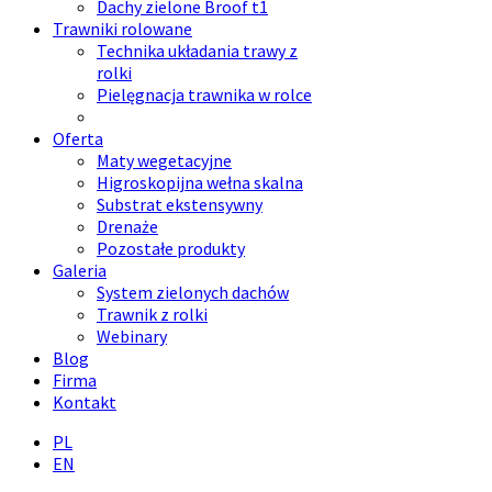
Dachy zielone Broof t1
Trawniki rolowane
Technika układania trawy z
rolki
Pielęgnacja trawnika w rolce
Oferta
Maty wegetacyjne
Higroskopijna wełna skalna
Substrat ekstensywny
Drenaże
Pozostałe produkty
Galeria
System zielonych dachów
Trawnik z rolki
Webinary
Blog
Firma
Kontakt
PL
EN