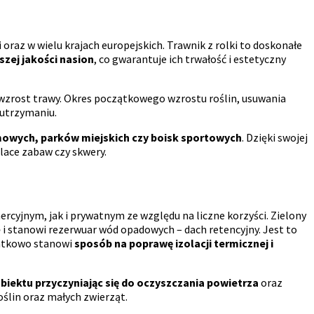
oraz w wielu krajach europejskich. Trawnik z rolki to doskonałe
szej jakości nasion
, co gwarantuje ich trwałość i estetyczny
 wzrost trawy. Okres początkowego wzrostu roślin, usuwania
 utrzymaniu.
owych, parków miejskich czy boisk sportowych
. Dzięki swojej
lace zabaw czy skwery.
rcyjnym, jak i prywatnym ze względu na liczne korzyści. Zielony
 i stanowi rezerwuar wód opadowych – dach retencyjny. Jest to
datkowo stanowi
sposób na poprawę izolacji termicznej i
iektu przyczyniając się do oczyszczania powietrza
oraz
oślin oraz małych zwierząt.