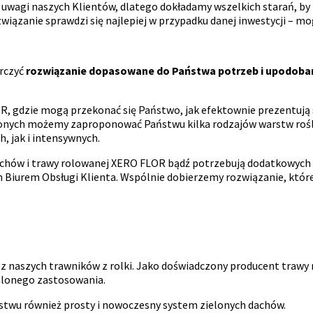
i uwagi naszych Klientów, dlatego dokładamy wszelkich starań, b
związanie sprawdzi się najlepiej w przypadku danej inwestycji – m
arczyć
rozwiązanie dopasowane do Państwa potrzeb i upodoba
R, gdzie mogą przekonać się Państwo, jak efektownie prezentują 
onych możemy zaproponować Państwu kilka rodzajów warstw rośl
 jak i intensywnych.
achów i trawy rolowanej XERO FLOR bądź potrzebują dodatkowych i
iurem Obsługi Klienta. Wspólnie dobierzemy rozwiązanie, które 
 naszych trawników z rolki. Jako doświadczony producent trawy r
ślonego zastosowania.
aństwu również prosty i nowoczesny system zielonych dachów.