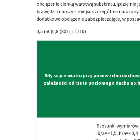
obciążenie cienką warstwą substratu, gdzie nie j
krawędzi i naroży – miejsc szczególnie narażonych
dodatkowe obciążenie zabezpieczające, w postac
0,5 (50)0,8 (80)1,1 (110)
Siły ssące wiatru przy powierzchni dachow
zależności od rzutu poziomego dachu a x b
Stosunki wymiarów
b/a=<1,5; h/a=<0,4