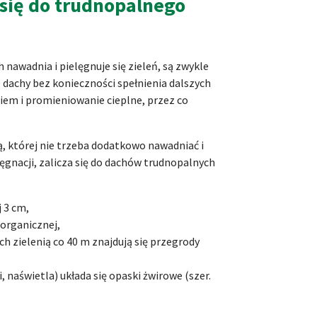
 się do trudnopalnego
nawadnia i pielęgnuje się zieleń, są zwykle
 dachy bez konieczności spełnienia dalszych
em i promieniowanie cieplne, przez co
, której nie trzeba dodatkowo nawadniać i
ęgnacji, zalicza się do dachów trudnopalnych
 3 cm,
 organicznej,
 zielenią co 40 m znajdują się przegrody
, naświetla) układa się opaski żwirowe (szer.