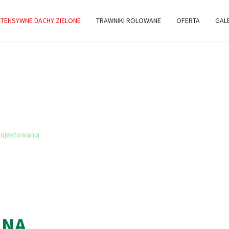
TENSYWNE DACHY ZIELONE
TRAWNIKI ROLOWANE
OFERTA
GAL
OWANIA
HÓW
rojektowania
JNA