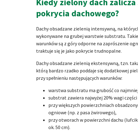
Kiedy zielony dach zalicza
pokrycia dachowego?
Dachy obsadzane zielenią intensywną, na których 
wykonywane na grubej warstwie substratu. Takie
warunków są z góry odporne na zaprószenie ogni
traktuje się je jako pokrycie trudnopalne.
Dachy obsadzane zielenią ekstensywną, tzn. taką
którą bardzo rzadko poddaje się dodatkowej piel
przy spełnieniu następujących warunków:
warstwa substratu ma grubość co najmniej
substrat zawiera najwyżej 20% wagi części
przy większych powierzchniach obsadzonych
ogniowe (np. z pasa żwirowego),
przy otworach w powierzchni dachu (lufciki
ok. 50 cm).