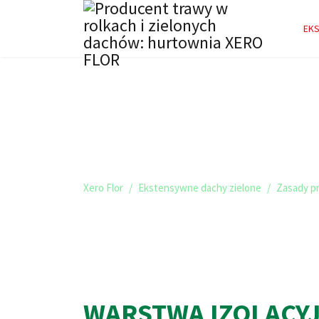
EKS
ZASADY PROJEKT
ZIELONYCH DAC
Xero Flor
Ekstensywne dachy zielone
Zasady p
WARSTWA IZOLACY