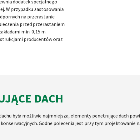
pewnia dodatek specjalnego
nej. W przypadku zastosowania
dpornych na przerastanie
zpieczenia przed przerastaniem
zakładami min. 0,15 m.
nstrukcjami producentów oraz
UJĄCE DACH
 dachu była możliwie najmniejsza, elementy penetrujące dach powi
onserwacyjnych. Godne polecenia jest przy tym projektowanie na