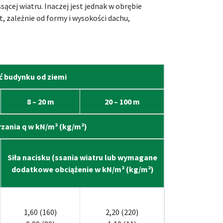
ącej wiatru. Inaczej jest jednak w obrębie
t, zależnie od formy i wysokości dachu,
 budynku od ziemi
8 – 20 m
20 – 100 m
trzania q w kN/m² (kg/m²)
Siła nacisku (ssania wiatru lub wymagane
dodatkowe obciążenie w kN/m² (kg/m²)
1,60 (160)
2,20 (220)