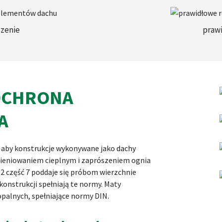
czenie
praw
OCHRONA
A
 aby konstrukcje wykonywane jako
dachy
ieniowaniem cieplnym i zaprószeniem ognia
2 część 7 poddaje się próbom wierzchnie
konstrukcji spełniają te normy. Maty
opalnych, spełniające normy DIN.