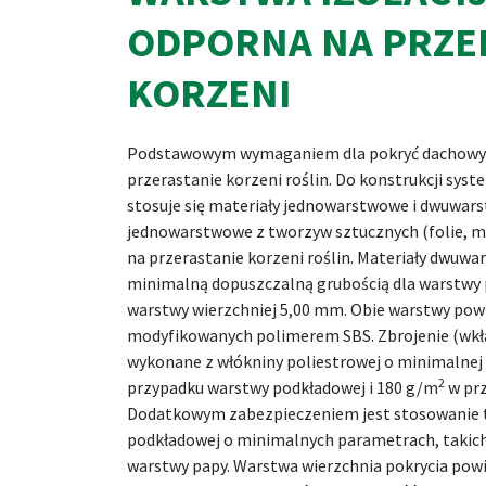
ODPORNA NA PRZE
KORZENI
Podstawowym wymaganiem dla pokryć dachowyc
przerastanie korzeni roślin. Do konstrukcji sy
stosuje się materiały jednowarstwowe i dwuwars
jednowarstwowe z tworzyw sztucznych (folie, m
na przerastanie korzeni roślin. Materiały dwuw
minimalną dopuszczalną grubością dla warstwy 
warstwy wierzchniej 5,00 mm. Obie warstwy po
modyfikowanych polimerem SBS. Zbrojenie (wkł
wykonane z włókniny poliestrowej o minimalne
2
przypadku warstwy podkładowej i 180 g/m
w prz
Dodatkowym zabezpieczeniem jest stosowanie t
podkładowej o minimalnych parametrach, takich
warstwy papy. Warstwa wierzchnia pokrycia pow