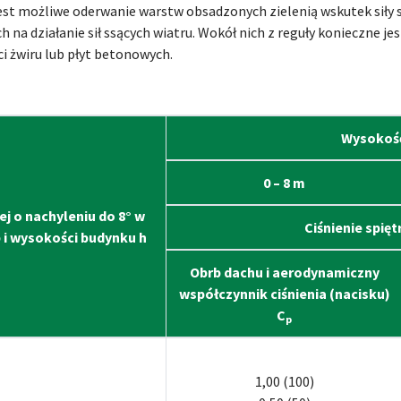
est możliwe oderwanie warstw obsadzonych zielenią wskutek siły ss
 na działanie sił ssących wiatru. Wokół nich z reguły konieczne jes
i żwiru lub płyt betonowych.
Wysokość
0 – 8 m
ej o nachyleniu do 8° w
Ciśnienie spię
 i wysokości budynku h
Obrb dachu i aerodynamiczny
współczynnik ciśnienia (nacisku)
C
p
1,00 (100)