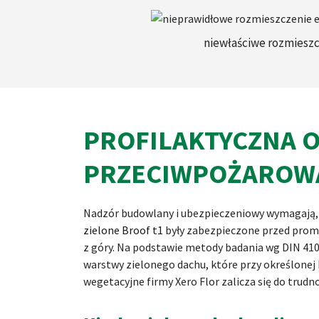
niewłaściwe rozmiesz
PROFILAKTYCZNA 
PRZECIWPOŻAROW
Nadzór budowlany i ubezpieczeniowy wymagają,
zielone Broof t1
były zabezpieczone przed prom
z góry. Na podstawie metody badania wg DIN 410
warstwy zielonego dachu, które przy określonej 
wegetacyjne firmy Xero Flor zalicza się do trudn