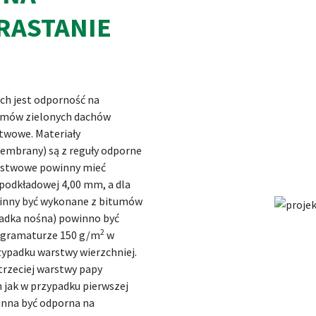
RASTANIE
h jest odporność na
stemów zielonych dachów
twowe. Materiały
embrany) są z reguły odporne
arstwowe powinny mieć
podkładowej 4,00 mm, a dla
winny być wykonane z bitumów
adka nośna) powinno być
2
j gramaturze 150 g/m
w
ypadku warstwy wierzchniej.
rzeciej warstwy papy
 jak w przypadku pierwszej
inna być odporna na