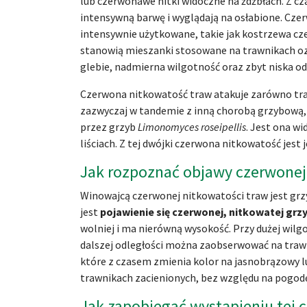
lub czerwonawe nitki widoczne na źdźbłach. Z cza
intensywną barwę i wyglądają na osłabione. Cz
intensywnie użytkowane, takie jak kostrzewa cze
stanowią mieszanki stosowane na trawnikach ozd
glebie, nadmierna wilgotność oraz zbyt niska odp
Czerwona nitkowatość traw atakuje zarówno traw
zazwyczaj w tandemie z inną chorobą grzybową,
przez grzyb
Limonomyces roseipellis
. Jest ona w
liściach. Z tej dwójki czerwona nitkowatość jest
Jak rozpoznać objawy czerwonej
Winowajcą czerwonej nitkowatości traw jest gr
jest
pojawienie się czerwonej, nitkowatej grzy
wolniej i ma nierówną wysokość. Przy dużej wilg
dalszej odległości można zaobserwować na tra
które z czasem zmienia kolor na jasnobrązowy l
trawnikach zacienionych, bez względu na pogod
Jak zapobiegać wystąpieniu tej 