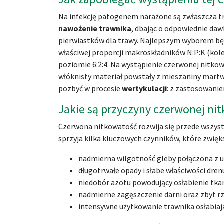
Na infekcję patogenem narażone są zwłaszcza tr
nawożenie trawnika
, dbając o odpowiednie dawk
pierwiastków dla trawy. Najlepszym wyborem b
właściwej proporcji makroskładników N:P:K (kolej
poziomie 6:2:4. Na wystąpienie czerwonej nitkow
włóknisty materiał powstały z mieszaniny martwy
pozbyć w procesie
wertykulacji
: z zastosowani
Jakie są przyczyny czerwonej ni
Czerwona nitkowatość rozwija się przede wszyst
sprzyja kilka kluczowych czynników, które zwięk
nadmierna wilgotność gleby połączona z 
długotrwałe opady i słabe właściwości dren
niedobór azotu powodujący osłabienie tkan
nadmierne zagęszczenie darni oraz zbyt rz
intensywne użytkowanie trawnika osłabiaj