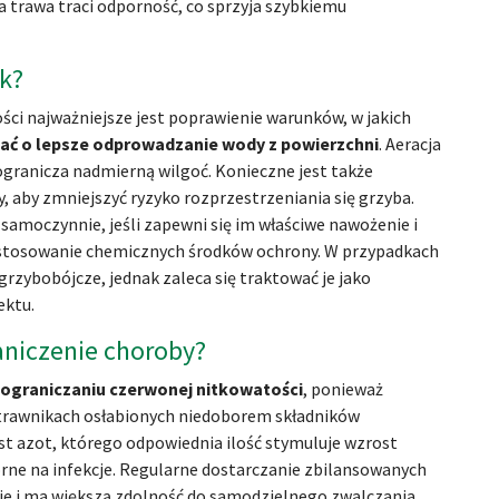
 a trawa traci odporność, co sprzyja szybkiemu
ik?
ści najważniejsze jest poprawienie warunków, w jakich
ać o lepsze odprowadzanie wody z powierzchni
. Aeracja
ogranicza nadmierną wilgoć. Konieczne jest także
 aby zmniejszyć ryzyko rozprzestrzeniania się grzyba.
samoczynnie, jeśli zapewni się im właściwe nawożenie i
 stosowanie chemicznych środków ochrony. W przypadkach
rzybobójcze, jednak zaleca się traktować je jako
ektu.
niczenie choroby?
i ograniczaniu czerwonej nitkowatości
, ponieważ
 trawnikach osłabionych niedoborem składników
t azot, którego odpowiednia ilość stymuluje wzrost
dporne na infekcje. Regularne dostarczanie zbilansowanych
uje i ma większą zdolność do samodzielnego zwalczania