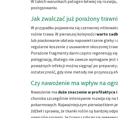
W takich warunkach patogen łatwiej się rozwija,
postępowaniu.
Jak zwalczać już porażony trawn
W przypadku pojawienia się czerwonej nitkowato
rośnie trawa. W pierwszej kolejności
warto zadb
lub piaskowanie ułatwia napowietrzenie gleby i 
regularne koszenie z usuwaniem skoszonej trawy,
Porażone fragmenty darni często regenerują się 
pielęgnację, dlatego nie zawsze wymagane jest
poważnych infekcji można sięgnąć po preparaty g
ostateczność, gdy inne metody nie przynoszą ef
Czy nawożenie ma wpływ na ogra
Nawożenie ma
duże znaczenie w profilaktyce 
choroba szczególnie intensywnie rozwija się na
pokarmowych. Najważniejszym pierwiastkiem jes
źdźbeł i sprawia, że tkanki roślin są bardziej o
nawozów sprawia, że trawa szybciej się regener