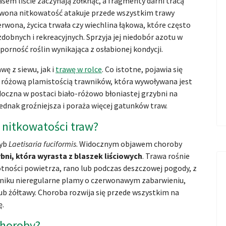
sem liście zaczynają żółknąć, a fragmenty darni tracą
erwona nitkowatość atakuje przede wszystkim trawy
rwona, życica trwała czy wiechlina łąkowa, które często
obnych i rekreacyjnych. Sprzyja jej niedobór azotu w
orność roślin wynikająca z osłabionej kondycji.
ę z siewu, jak i
trawę w rolce
. Co istotne, pojawia się
 różową plamistością trawników, która wywoływana jest
idoczna w postaci biało-różowo błoniastej grzybni na
 jednak groźniejsza i poraża więcej gatunków traw.
 nitkowatości traw?
zyb
Laetisaria fuciformis
. Widocznym objawem choroby
bni, która wyrasta z blaszek liściowych
. Trawa rośnie
otności powietrza, rano lub podczas deszczowej pogody, z
wniku nieregularne plamy o czerwonawym zabarwieniu,
ub żółtawy. Choroba rozwija się przede wszystkim na
ę.
choroby?