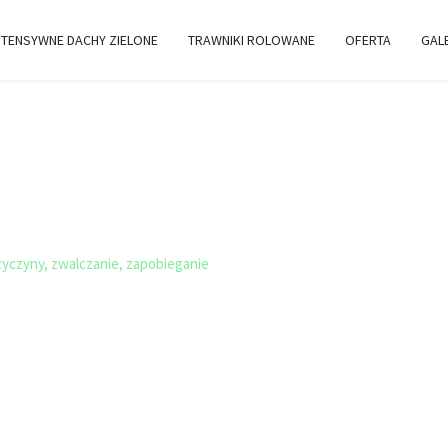
TENSYWNE DACHY ZIELONE
TRAWNIKI ROLOWANE
OFERTA
GAL
NE DACHY -
yczyny, zwalczanie, zapobieganie