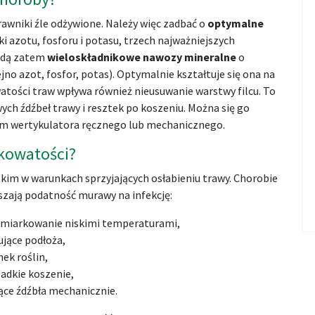
awniki źle odżywione. Należy więc zadbać o
optymalne
i azotu, fosforu i potasu, trzech najważniejszych
ędą zatem
wieloskładnikowe nawozy mineralne
o
no azot, fosfor, potas). Optymalnie kształtuje się ona na
atości traw wpływa również nieusuwanie warstwy filcu. To
ch źdźbeł trawy i resztek po koszeniu. Można się go
em wertykulatora ręcznego lub mechanicznego.
tkowatości?
kim w warunkach sprzyjających osłabieniu trawy. Chorobie
szają podatność murawy na infekcję:
umiarkowanie niskimi temperaturami,
ujące podłoża,
ek roślin,
adkie koszenie,
ące źdźbła mechanicznie.