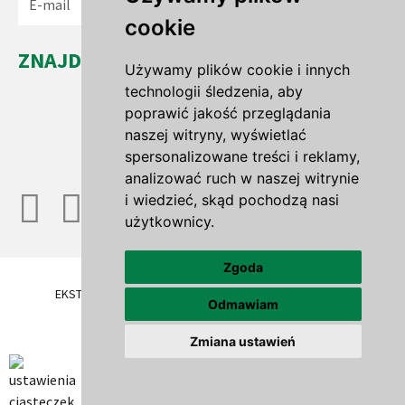
Wyślij
cookie
ZNAJDŹ NAS...
Używamy plików cookie i innych
Leszno Dolne 35a
technologii śledzenia, aby
67-321 Leszno Górne
poprawić jakość przeglądania
woj. lubuskie
naszej witryny, wyświetlać
spersonalizowane treści i reklamy,
analizować ruch w naszej witrynie
i wiedzieć, skąd pochodzą nasi
użytkownicy.
Zgoda
EKSTENSYWNE DACHY ZIELONE
TRAWNIKI ROLOWANE
Odmawiam
OFERTA
GALERIA
BLOG
FIRMA
Zmiana ustawień
POLITYKA PRYWATNOŚCI
KONTAKT
Projekt strony:
agencja Whiteart