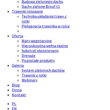
Budowa zielonego dachu
Dachy zielone Broof t1
Trawniki rolowane
Technika układania trawy z
rolki
Pielęgnacja trawnika w rolce
Oferta
Maty wegetacyjne
Higroskopijna wełna skalna
Substrat ekstensywny
Drenaże
Pozostałe produkty
Galeria
System zielonych dachów
Trawnik z rolki
Webinary
Blog
Firma
Kontakt
PL
EN