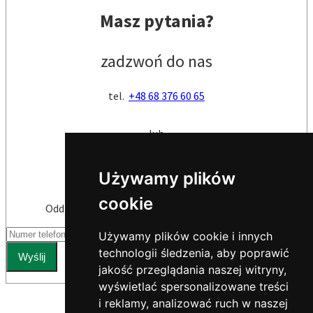
Masz pytania?
zadzwoń do nas
tel.
+48 68 376 60 65
lub
zostaw swój numer
Używamy plików
cookie
Oddzwonimy najszybciej jak to będzie możliwe
Używamy plików cookie i innych
technologii śledzenia, aby poprawić
Wyślij
jakość przeglądania naszej witryny,
wyświetlać spersonalizowane treści
i reklamy, analizować ruch w naszej