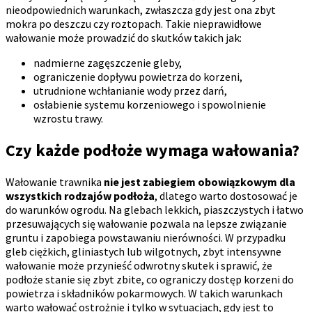
nieodpowiednich warunkach, zwłaszcza gdy jest ona zbyt
mokra po deszczu czy roztopach. Takie nieprawidłowe
wałowanie może prowadzić do skutków takich jak:
nadmierne zagęszczenie gleby,
ograniczenie dopływu powietrza do korzeni,
utrudnione wchłanianie wody przez darń,
osłabienie systemu korzeniowego i spowolnienie
wzrostu trawy.
Czy każde podłoże wymaga wałowania?
Wałowanie trawnika
nie jest zabiegiem obowiązkowym dla
wszystkich rodzajów podłoża
, dlatego warto dostosować je
do warunków ogrodu. Na glebach lekkich, piaszczystych i łatwo
przesuwających się wałowanie pozwala na lepsze związanie
gruntu i zapobiega powstawaniu nierówności. W przypadku
gleb ciężkich, gliniastych lub wilgotnych, zbyt intensywne
wałowanie może przynieść odwrotny skutek i sprawić, że
podłoże stanie się zbyt zbite, co ograniczy dostęp korzeni do
powietrza i składników pokarmowych. W takich warunkach
warto wałować ostrożnie i tylko w sytuacjach, gdy jest to