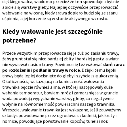
ciężkiego walca, wiadomo przecież że ten spowoduje zbytnie
zbicie się warstwy gleby. Najlepiej oczywiście przeprowadzić
wałowanie na wiosnę, kiedy trawa dopiero budzi się ze stanu
uśpienia, a jej korzenie są w stanie aktywnego wzrostu.
Kiedy wałowanie jest szczególnie
potrzebne?
Przede wszystkim przeprowadza się je tuż po zasianiu trawy,
żeby grunt stał się nico bardziej zbity i bardziej gęsty, a wiatr
nie wywiewał nasion trawy. Powinno się też wałować
darń zaraz
po rozłożeniu i podlaniu trawy w rolce
. Dzięki temu kępki
trawy będą lepiej dociśnięte do gleby i szybciej się ukorzenią.
Okolicznością wskazującą na konieczność wałowania
trawnika będzie również zima, w której następowały duże
wahania temperatur, bowiem mróz i zamarznięta w gruncie
woda powodują wypychanie warstwy gleby, co negatywnie
wpłynie na równomierność powierzchni naszego trawnika.
Wreszcie, wałowanie trawnika jest wskazane, jeśli zauważymy
szkody spowodowane przez ogrodowe szkodniki, jak krety i
nornice, powodujące powstawanie kopców, tuneli i nor.