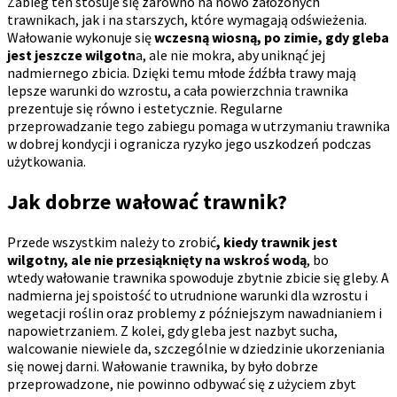
Zabieg ten stosuje się zarówno na nowo założonych
trawnikach, jak i na starszych, które wymagają odświeżenia.
Wałowanie wykonuje się
wczesną wiosną, po zimie, gdy gleba
jest jeszcze wilgotn
a, ale nie mokra, aby uniknąć jej
nadmiernego zbicia. Dzięki temu młode źdźbła trawy mają
lepsze warunki do wzrostu, a cała powierzchnia trawnika
prezentuje się równo i estetycznie. Regularne
przeprowadzanie tego zabiegu pomaga w utrzymaniu trawnika
w dobrej kondycji i ogranicza ryzyko jego uszkodzeń podczas
użytkowania.
Jak dobrze wałować trawnik?
Przede wszystkim należy to zrobić
, kiedy trawnik jest
wilgotny, ale nie przesiąknięty na wskroś wodą
, bo
wtedy wałowanie trawnika spowoduje zbytnie zbicie się gleby. A
nadmierna jej spoistość to utrudnione warunki dla wzrostu i
wegetacji roślin oraz problemy z późniejszym nawadnianiem i
napowietrzaniem. Z kolei, gdy gleba jest nazbyt sucha,
walcowanie niewiele da, szczególnie w dziedzinie ukorzeniania
się nowej darni. Wałowanie trawnika, by było dobrze
przeprowadzone, nie powinno odbywać się z użyciem zbyt