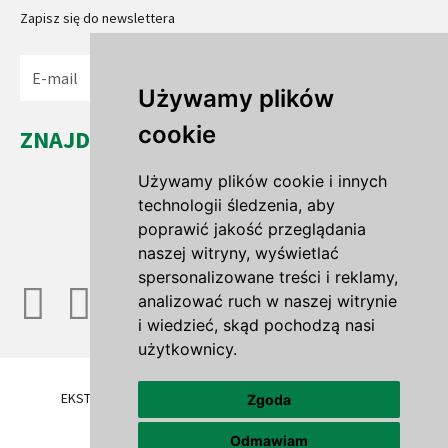
Zapisz się do newslettera
Wyślij
Używamy plików
cookie
ZNAJDŹ NAS...
Leszno Dolne 35a
Używamy plików cookie i innych
67-321 Leszno Górne
technologii śledzenia, aby
woj. lubuskie
poprawić jakość przeglądania
naszej witryny, wyświetlać
spersonalizowane treści i reklamy,
analizować ruch w naszej witrynie
i wiedzieć, skąd pochodzą nasi
użytkownicy.
EKSTENSYWNE DACHY ZIELONE
TRAWNIKI ROLOWANE
Zgoda
OFERTA
GALERIA
BLOG
FIRMA
Odmawiam