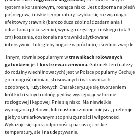
systemie korzeniowym, rosnąca nisko. Jest odporna na pleśń
pośniegową i niskie temperatury, szybko się rozwija dając
efektowny trawnik (bardzo duża zdolność zadarniania i
odrastania po koszeniu), wymaga częstego i niskiego (ok. 3
cm) koszenia, doskonała na trawniki użytkowane
intensywnie. Lubi gleby bogate w próchnicę i średnio zwięzłe.
Innym, równie popularnym w
trawnikach rolowanych
gatunkiem
jest
kostrzewa czerwona.
Gatunek ten (należy
do rodziny wiechlinowatych) jest w Polsce popularny. Cechuje
go mnogość odmian, stosowanych i w trawnikach
ozdobnych, i użytkowych. Charakteryzuje się tworzeniem
krótkich i silnych odnóg pędów, występując w formie
rozłogowej i kępowej. Pnie się nisko. Ma niewielkie
wymagania glebowe, lubi nasłonecznione miejsca, preferuje
gleby o umiarkowanym stopniu żyzności i wilgotności.
Wykazuje się sporą odpornością na suszę i niskie
temperatury, ale i na udeptywanie.