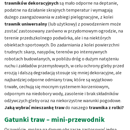
trawników dekoracyjnych
są mało odporne na deptanie,
podatne na działanie skrajnych temperatur i wymagają
dużego zaangażowania w zabiegi pielęgnacyjne, z kolei
trawnik uniwersalny
(lub użytkowy) z powodzeniem może
zostać zastosowany zarówno w przydomowym ogrodzie, na
terenie przedszkolnego podwórka, ale i na niektórych
obiektach sportowych. Do zadarniania z kolei powierzchni
trudnych: skarp, nasypów, terenów po intensywnych
robotach budowlanych, w pobliżu dróg o dużym natężeniu
ruchu i zakładów przemysłowych, w celu ochrony gleby przed
erozją i dalszą degradacją stosuje się mniej dekoracyjne, ale
najbardziej odporne odmiany traw, które są wyjątkowo
trwałe, cechują się mocnym systemem korzeniowym,
odpornym na niedobory wody, zasolenie i brak składników
odżywczych gleby oraz na niekorzystne warunki pogodowe.
Jaką wybrać mieszankę traw
do naszego
trawnika z rolki?
Gatunki traw – mini-przewodnik
Oczywiście, można na danym obszarze zastosować jedną