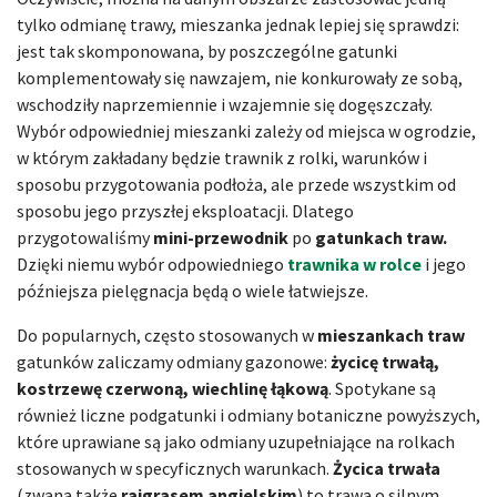
tylko odmianę trawy, mieszanka jednak lepiej się sprawdzi:
jest tak skomponowana, by poszczególne gatunki
komplementowały się nawzajem, nie konkurowały ze sobą,
wschodziły naprzemiennie i wzajemnie się dogęszczały.
Wybór odpowiedniej mieszanki zależy od miejsca w ogrodzie,
w którym zakładany będzie trawnik z rolki, warunków i
sposobu przygotowania podłoża, ale przede wszystkim od
sposobu jego przyszłej eksploatacji. Dlatego
przygotowaliśmy
mini-przewodnik
po
gatunkach traw.
Dzięki niemu wybór odpowiedniego
trawnika w rolce
i jego
późniejsza pielęgnacja będą o wiele łatwiejsze.
Do popularnych, często stosowanych w
mieszankach traw
gatunków zaliczamy odmiany gazonowe:
życicę trwałą,
kostrzewę czerwoną, wiechlinę łąkową
. Spotykane są
również liczne podgatunki i odmiany botaniczne powyższych,
które uprawiane są jako odmiany uzupełniające na rolkach
stosowanych w specyficznych warunkach.
Życica trwała
(zwana także
rajgrasem angielskim
) to trawa o silnym