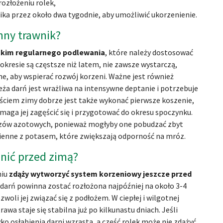
ozłożeniu rolek,
ka przez około dwa tygodnie, aby umożliwić ukorzenienie.
nny trawnik?
kim regularnego podlewania
, które należy dostosować
resie są częstsze niż latem, nie zawsze wystarczą,
e, aby wspierać rozwój korzeni. Ważne jest również
a darń jest wrażliwa na intensywne deptanie i potrzebuje
jściem zimy dobrze jest także wykonać pierwsze koszenie,
aga jej zagęścić się i przygotować do okresu spoczynku.
awozów azotowych, ponieważ mogłyby one pobudzać zbyt
ienne z potasem, które zwiększają odporność na mróz.
enić przed zimą?
niu
zdąży wytworzyć system korzeniowy jeszcze przed
e darń powinna zostać rozłożona najpóźniej na około 3-4
oli jej związać się z podłożem. W ciepłej i wilgotnej
awa staje się stabilna już po kilkunastu dniach. Jeśli
o osłabienia darni wzrasta, a część rolek może nie zdążyć