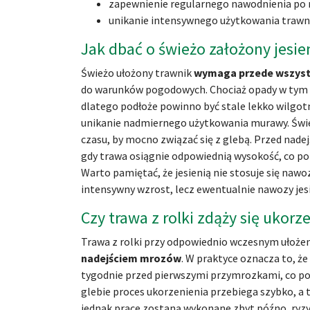
zapewnienie regularnego nawodnienia po r
unikanie intensywnego użytkowania trawni
Jak dbać o świeżo założony jesie
Świeżo ułożony trawnik
wymaga przede wszyst
do warunków pogodowych. Chociaż opady w tym ok
dlatego podłoże powinno być stale lekko wilgotn
unikanie nadmiernego użytkowania murawy. Śwież
czasu, by mocno związać się z glebą. Przed nade
gdy trawa osiągnie odpowiednią wysokość, co pom
Warto pamiętać, że jesienią nie stosuje się n
intensywny wzrost, lecz ewentualnie nawozy jes
Czy trawa z rolki zdąży się ukorz
Trawa z rolki przy odpowiednio wczesnym ułoże
nadejściem mrozów
. W praktyce oznacza to, ż
tygodnie przed pierwszymi przymrozkami, co pozw
glebie proces ukorzenienia przebiega szybko, a tr
jednak prace zostaną wykonane zbyt późno, ryzyk