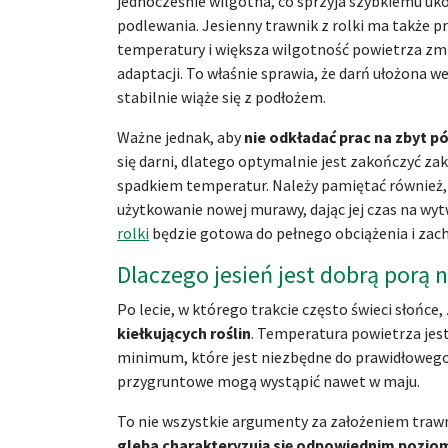
jednocześnie wilgotna, co sprzyja szybkiemu uko
podlewania. Jesienny trawnik z rolki ma także 
temperatury i większa wilgotność powietrza zmn
adaptacji. To właśnie sprawia, że darń ułożona w
stabilnie wiąże się z podłożem.
Ważne jednak, aby
nie odkładać prac na zbyt p
się darni, dlatego optymalnie jest zakończyć z
spadkiem temperatur. Należy pamiętać również,
użytkowanie nowej murawy, dając jej czas na wy
rolki
będzie gotowa do pełnego obciążenia i zach
Dlaczego jesień jest dobrą porą 
Po lecie, w którego trakcie często świeci słońce, 
kiełkujących roślin
. Temperatura powietrza jest
minimum, które jest niezbędne do prawidłoweg
przygruntowe mogą wystąpić nawet w maju.
To nie wszystkie argumenty za założeniem trawn
gleba charakteryzują się odpowiednim pozio