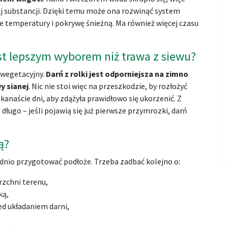
jnej substancji. Dzięki temu może ona rozwinąć system
ie temperatury i pokrywę śnieżną. Ma również więcej czasu
jest lepszym wyborem niż trawa z siewu?
 wegetacyjny.
Darń z rolki jest odporniejsza na zimno
y sianej
. Nic nie stoi więc na przeszkodzie, by rozłożyć
kanaście dni, aby zdążyła prawidłowo się ukorzenić. Z
długo – jeśli pojawią się już pierwsze przymrozki, darń
ą?
dnio przygotować podłoże. Trzeba zadbać kolejno o:
rzchni terenu,
ką,
ed układaniem darni,