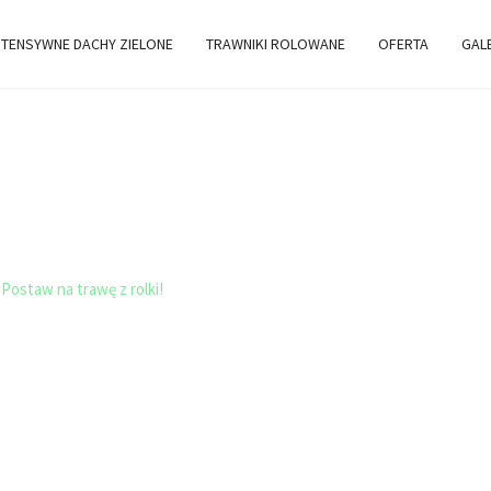
TENSYWNE DACHY ZIELONE
TRAWNIKI ROLOWANE
OFERTA
GAL
NE DACHY -
 Postaw na trawę z rolki!