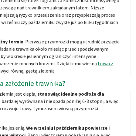
rzenieniu się rolek i ogranicza konieczność intensywnego
przewagę nad trawnikiem zakładanym latem. Niższe
iejszają ryzyko przesuszenia oraz przyspieszają proces
e wrześniu czy październiku zwykle już po kilku tygodniach
óźny termin
. Pierwsze przymrozki mogą utrudnić przyjęcie
akładanie trawnika około miesiąc przed spodziewanym
 by w okresie jesiennym ograniczyć intensywne
tworzenie mocnych korzeni. Dzięki temu wiosną
trawa z
wyci równą, gęstą zielenią.
na założenie trawnika?
ziemia jest ciepła,
stanowiąc idealne podłoże dla
 bardziej wyrównana i nie spada poniżej 6-8 stopni, a więc
o rozwoju trawy. Tymczasem wiosną przymrozki
ika jesienią.
We wrześniu i październiku powietrze i
mem wilgoci
. Rano i wieczorem woda skrapla się, więc