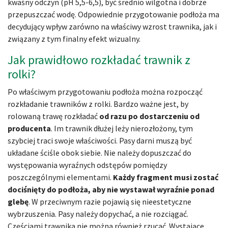
kwaśny odczyn (pH 5,5-6,5), być średnio wilgotna i dobrze
przepuszczać wodę. Odpowiednie przygotowanie podłoża ma
decydujący wpływ zarówno na właściwy wzrost trawnika, jak i
związany z tym finalny efekt wizualny.
Jak prawidłowo rozkładać trawnik z
rolki?
Po właściwym przygotowaniu podłoża można rozpocząć
rozkładanie trawników z rolki. Bardzo ważne jest, by
rolowaną trawę rozkładać
od razu po dostarczeniu od
producenta
. Im trawnik dłużej leży nierozłożony, tym
szybciej traci swoje właściwości. Pasy darni muszą być
układane ściśle obok siebie. Nie należy dopuszczać do
występowania wyraźnych odstępów pomiędzy
poszczególnymi elementami.
Każdy fragment musi zostać
dociśnięty do podłoża, aby nie wystawał wyraźnie ponad
glebę
. W przeciwnym razie pojawią się nieestetyczne
wybrzuszenia. Pasy należy dopychać, a nie rozciągać.
Częściami trawnika nie można również rzucać. Wystające