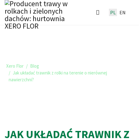
PL
EN
TRAWNIKI I ZIELONE DACHY -
BLOG XERO FLOR
Xero Flor
Blog
Jak układać trawnik z rolki na terenie o nierównej
nawierzchni?
JAK UKŁADAĆ TRAWNIK Z