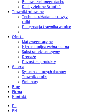
Budowa zielonego dachu
Dachy zielone Broof t1
Trawniki rolowane
Technika układania trawy z
rolki
Pielęgnacja trawnika w rolce
Oferta
Maty wegetacyjne
Higroskopijna wełna skalna
Substrat ekstensywny
Drenaże
Pozostałe produkty
Galeria
System zielonych dachów
Trawnik z rolki
Webinary
Blog
Firma
Kontakt
PL
EN