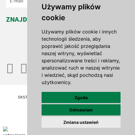
Wyślij
Używamy plików
cookie
ZNAJDŹ NAS...
Leszno Dolne 35a
Używamy plików cookie i innych
67-321 Leszno Górne
technologii śledzenia, aby
woj. lubuskie
poprawić jakość przeglądania
naszej witryny, wyświetlać
spersonalizowane treści i reklamy,
analizować ruch w naszej witrynie
i wiedzieć, skąd pochodzą nasi
użytkownicy.
EKSTENSYWNE DACHY ZIELONE
TRAWNIKI ROLOWANE
Zgoda
OFERTA
GALERIA
BLOG
FIRMA
Odmawiam
POLITYKA PRYWATNOŚCI
KONTAKT
Zmiana ustawień
Projekt strony:
Whiteart agencja reklamowa