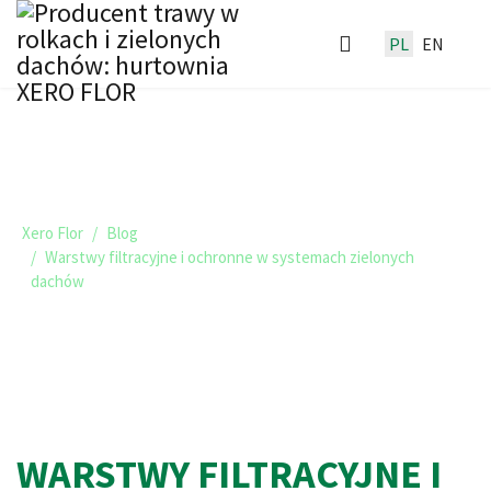
PL
EN
TRAWNIKI I ZIELONE DACHY -
BLOG XERO FLOR
Xero Flor
Blog
Warstwy filtracyjne i ochronne w systemach zielonych
dachów
WARSTWY FILTRACYJNE I